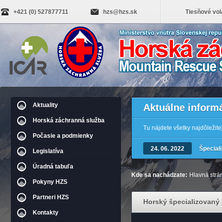
+421 (0) 527877711
hzs@hzs.sk
Tiesňové vol
Aktuality
Aktuálne inform
Horská záchranná služba
Tu nájdete všetky najdôležit
Počasie a podmienky
24. 06. 2022
Špecial
Legislatíva
Úradná tabuľa
Kde sa nachádzate:
Hlavná strá
Pokyny HZS
Partneri HZS
Horský špecializovaný
Kontakty