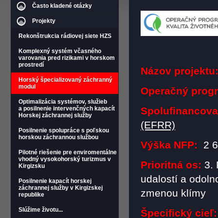
Často kladené otázky
Projekty
Rekonštrukcia rádiovej siete HZS
Komplexný systém včasného
varovania pred rizikami v horskom
prostredí
Názov projektu
Horský špecializovaný záchranný
modul
Operačný prog
Optimalizácia systémov, služieb
a posilnenie intervenčných kapacít
Spolufinancova
Horskej záchrannej služby
(EFRR)
Posilnenie spolupráce s poľskou
horskou záchrannou službou
Výška NFP:
2 
Pilotné riešenie pre enviromentálne
vhodný vysokohorský turizmus v
Prioritná os:
3. 
Kirgizsku
udalostí a odol
Posilnenie kapacít horskej
záchrannej služby v Kirgizskej
zmenou klímy
republike
Slúžime životu...
Špecifický cieľ: