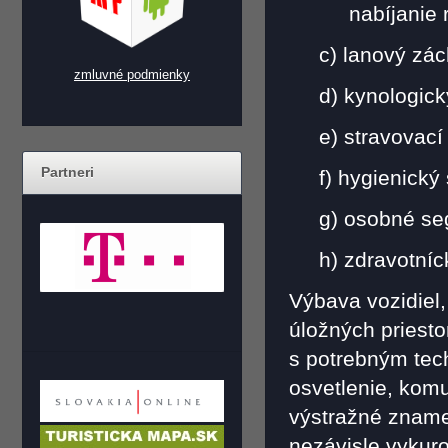
nabíjanie rá
c) lanový zá
zmluvné podmienky
d) kynologic
e) stravovac
Partneri
f) hygienický
g) osobné se
h) zdravotní
Výbava vozidiel,
úložných priesto
s potrebným tec
osvetlenie, kom
výstražné zname
nezávisle vykur