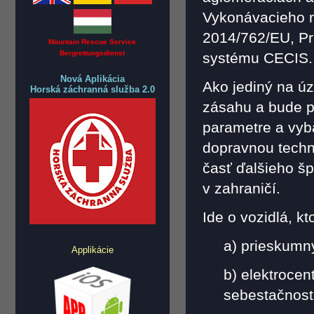
Vykonávacieho r
2014/762/EU, Prí
Mountain Rescue Service
Bergrettungsdienst
systému CECIS.
Nová Aplikácia
Ako jediný na ú
Horská záchranná služba 2.0
zásahu a bude p
parametre a vyb
dopravnou techn
časť ďalšieho š
v zahraničí.
Ide o vozidlá, k
a) prieskumn
Applikácie
b) elektroce
sebestačnosti