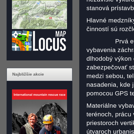
stanová prístavb
Hlavné medzníky 
činností sú rozč
Prvá etapa b
vybavenia záchr
dlhodobý výkon č
zabezpečovať st
Najbližšie akcie
medzi sebou, te
nasadenia, kde 
pomocou GPS te
Materiálne vyba
terénoch, prácu
priestoroch vert
útvaroch urbanis