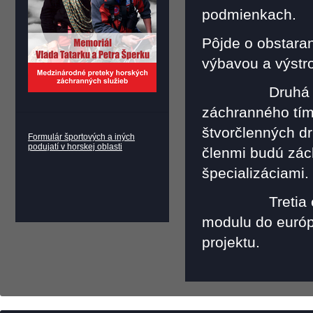
podmienkach.
Pôjde o obstara
výbavou a výstr
Druhá etapa 
záchranného tím
štvorčlenných dr
Formulár športových a iných
podujatí v horskej oblasti
členmi budú zác
špecializáciami.
Tretia etapa p
modulu do euró
projektu.