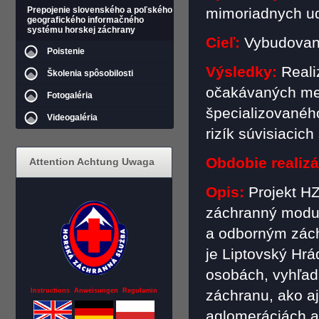
Prepojenie slovenského a poľského
mimoriadnych ud
geografického informačného
systému horskej záchrany
Cieľ:
Vybudovan
Poistenie
Výsledky:
Reali
Školenia spôsobilosti
očakávaných mer
Fotogaléria
špecializovanéh
Videogaléria
rizík súvisiacic
Obdobie realizá
Attention Achtung Uwaga
Opis:
Projekt H
záchranný modu
a odborným zách
je Liptovský Hrá
osobách, vyhľad
Instructions Anweisungen Regulamin
záchranu, ako aj
aglomeráciách a