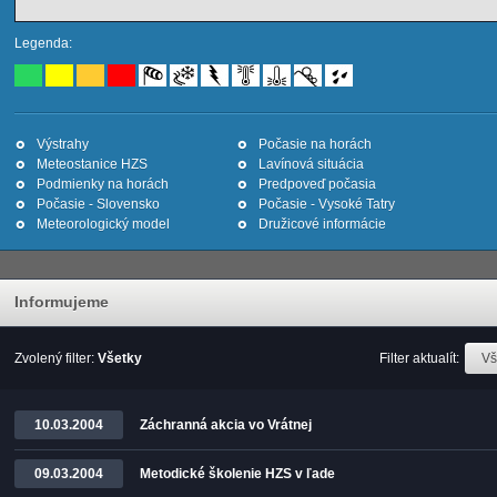
Legenda:
Výstrahy
Počasie na horách
Meteostanice HZS
Lavínová situácia
Podmienky na horách
Predpoveď počasia
Počasie - Slovensko
Počasie - Vysoké Tatry
Meteorologický model
Družicové informácie
Informujeme
Zvolený filter:
Všetky
Filter aktualít:
Vš
10.03.2004
Záchranná akcia vo Vrátnej
09.03.2004
Metodické školenie HZS v ľade