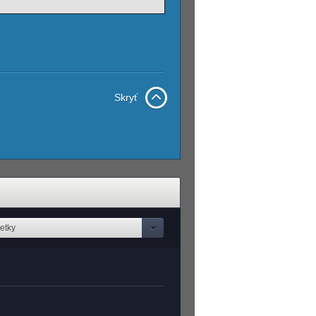
Skryť
etky