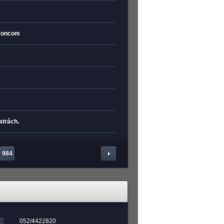
 koncom
atrách.
984
052/4422820