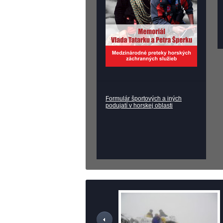
Formulár športových a iných
podujatí v horskej oblasti