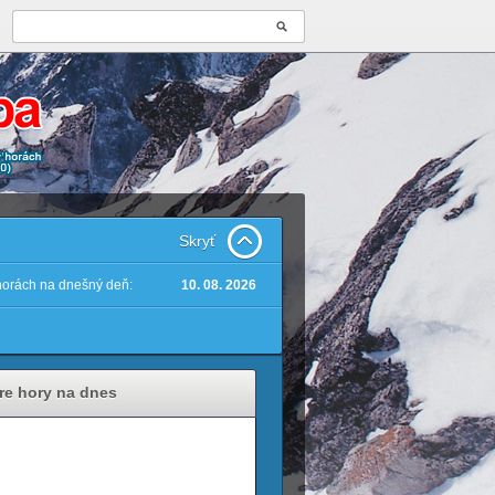
Skryť
 horách na dnešný deň:
10. 08. 2026
re hory na dnes