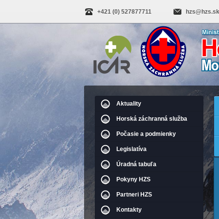
+421 (0) 527877711
hzs@hzs.s
Aktuality
Horská záchranná služba
Počasie a podmienky
Legislatíva
Úradná tabuľa
Pokyny HZS
Partneri HZS
Kontakty