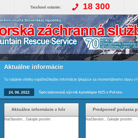
18 300
k
Tiesňové volanie:
Aktuálne informácie
Tu nájdete všetky najdôležitejšie informácie týkajúce sa momentálneho stavu v
24. 06. 2022
Špecializovaný výcvik kynológov HZS v Poľsku
Aktuálne informácie z hôr
Predpoveď počasia p
Načítavám... čakajte prosím.
Načítavám... čakajte prosím.