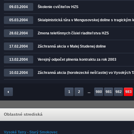
09.03.2004
Školenie cvičiteľov HZS
05.03.2004
Skialpinistická túra v Mengusovskej doline s tragickým
28.02.2004
Zmena telefónnych čísiel riaditeľstva HZS
17.02.2004
Záchranná akcia v Malej Studenej doline
13.02.2004
Verejný odpočet plnenia kontraktu za rok 2003
10.02.2004
Záchranná akcia (horolezecké nešťastie) vo Vysokých T
1
2
...
980
981
982
983
Oblastné strediská
Vysoké Tatry - Starý Smokovec